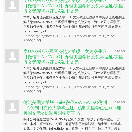
卖UA毕业证/买阿克伦大学硕士文凭毕业证
Thread
【微信857767150】办理美国学历文凭学位证/美国
假文凭假毕业证UA硕士文凭
本章介绍办理美国阿克伦大学(UA)文凭毕业证成绩单学历认证疑难杂症
解决微信857767150、办理学位用途怎么做文凭、为什么要办理学历、
以及如何制作、很多留学生在国外留学都会遇到挂科等问题,那么美国
（University of...
Thread by:
lojerapes
,
Jul 23, 2019
, 0 replies, in forum:
Hjælper
Ansøgning
卖UA毕业证/买阿克伦大学硕士文凭毕业证
Thread
【微信857767150】办理美国学历文凭学位证/美国
假文凭假毕业证UA硕士文凭
本章介绍办理美国阿克伦大学(UA)文凭毕业证成绩单学历认证疑难杂症
解决微信857767150、办理学位用途怎么做文凭、为什么要办理学历、
以及如何制作、很多留学生在国外留学都会遇到挂科等问题,那么美国
（University of...
Thread by:
lojerapes
,
Jul 23, 2019
, 0 replies, in forum:
Hjælper
Ansøgning
仿制美国大学毕业证+微信857767150仿制
Thread
UA仿制阿克伦大学毕业证⊙仿制美国学位证⊙办理
美国文凭⊙仿制美国学历证书
实体公司客服微信857767150专业制作文凭、学历、办理毕业证、仿
制、本科、硕士学位、办理、教育部学历学位认证、结业证、成绩单、
文凭、学历作假、fakediploma、伪造、本科学历、硕士学历、假文