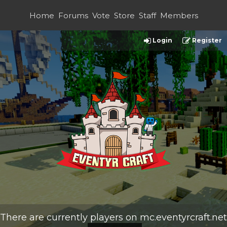
Home
Forums
Vote
Store
Staff
Members
Login
Register
There are currently
players on
mc.eventyrcraft.net