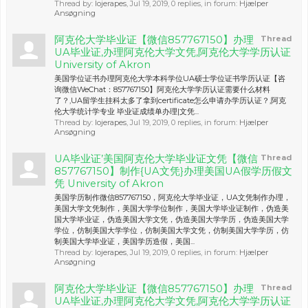
Thread by:
lojerapes
,
Jul 19, 2019
, 0 replies, in forum:
Hjælper
Ansøgning
阿克伦大学毕业证【微信857767150】办理
Thread
UA毕业证,办理阿克伦大学文凭,阿克伦大学学历认证
University of Akron
美国学位证书办理阿克伦大学本科学位UA硕士学位证书学历认证【咨
询微信WeChat：857767150】阿克伦大学学历认证需要什么材料
了？,UA留学生挂科太多了拿到certificate怎么申请办学历认证？,阿克
伦大学统计学专业 毕业证成绩单办理|文凭...
Thread by:
lojerapes
,
Jul 19, 2019
, 0 replies, in forum:
Hjælper
Ansøgning
UA毕业证’美国阿克伦大学毕业证文凭【微信
Thread
857767150】制作{UA文凭}办理美国UA假学历假文
凭 University of Akron
美国学历制作微信857767150，阿克伦大学毕业证，UA文凭制作办理，
美国大学文凭制作，美国大学学位制作，美国大学毕业证制作，伪造美
国大学毕业证，伪造美国大学文凭，伪造美国大学学历，伪造美国大学
学位，仿制美国大学学位，仿制美国大学文凭，仿制美国大学学历，仿
制美国大学毕业证，美国学历造假，美国...
Thread by:
lojerapes
,
Jul 19, 2019
, 0 replies, in forum:
Hjælper
Ansøgning
阿克伦大学毕业证【微信857767150】办理
Thread
UA毕业证,办理阿克伦大学文凭,阿克伦大学学历认证