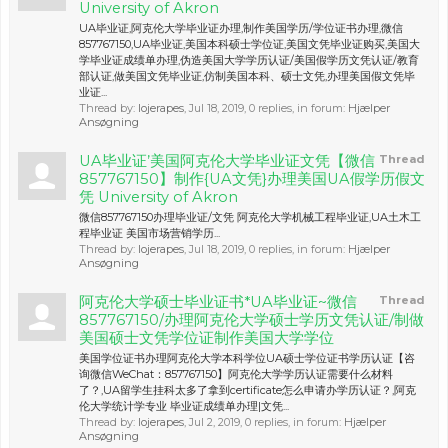
University of Akron
UA毕业证,阿克伦大学毕业证办理,制作美国学历/学位证书办理,微信
857767150,UA毕业证,美国本科硕士学位证,美国文凭毕业证购买,美国大
学毕业证成绩单办理,伪造美国大学学历认证/美国假学历文凭认证/教育
部认证,做美国文凭毕业证,仿制美国本科、硕士文凭,办理美国假文凭毕
业证...
Thread by:
lojerapes
,
Jul 18, 2019
, 0 replies, in forum:
Hjælper
Ansøgning
UA毕业证’美国阿克伦大学毕业证文凭【微信
Thread
857767150】制作{UA文凭}办理美国UA假学历假文
凭 University of Akron
微信857767150办理毕业证/文凭 阿克伦大学机械工程毕业证,UA土木工
程毕业证 美国市场营销学历...
Thread by:
lojerapes
,
Jul 18, 2019
, 0 replies, in forum:
Hjælper
Ansøgning
阿克伦大学硕士毕业证书*UA毕业证~微信
Thread
857767150/办理阿克伦大学硕士学历文凭认证/制做
美国硕士文凭学位证制作美国大学学位
美国学位证书办理阿克伦大学本科学位UA硕士学位证书学历认证【咨
询微信WeChat：857767150】阿克伦大学学历认证需要什么材料
了？,UA留学生挂科太多了拿到certificate怎么申请办学历认证？,阿克
伦大学统计学专业 毕业证成绩单办理|文凭...
Thread by:
lojerapes
,
Jul 2, 2019
, 0 replies, in forum:
Hjælper
Ansøgning