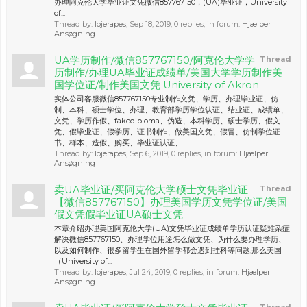
办理阿克伦大学毕业证文凭微信857767150，(UA)毕业证，University
of...
Thread by:
lojerapes
,
Sep 18, 2019
, 0 replies, in forum:
Hjælper
Ansøgning
UA学历制作/微信857767150/阿克伦大学学
Thread
历制作/办理UA毕业证成绩单/美国大学学历制作美
国学位证/制作美国文凭 University of Akron
实体公司客服微信857767150专业制作文凭、学历、办理毕业证、仿
制、本科、硕士学位、办理、教育部学历学位认证、结业证、成绩单、
文凭、学历作假、fakediploma、伪造、本科学历、硕士学历、假文
凭、假毕业证、假学历、证书制作、做美国文凭、假冒、仿制学位证
书、样本、造假、购买、毕业证认证、...
Thread by:
lojerapes
,
Sep 6, 2019
, 0 replies, in forum:
Hjælper
Ansøgning
卖UA毕业证/买阿克伦大学硕士文凭毕业证
Thread
【微信857767150】办理美国学历文凭学位证/美国
假文凭假毕业证UA硕士文凭
本章介绍办理美国阿克伦大学(UA)文凭毕业证成绩单学历认证疑难杂症
解决微信857767150、办理学位用途怎么做文凭、为什么要办理学历、
以及如何制作、很多留学生在国外留学都会遇到挂科等问题,那么美国
（University of...
Thread by:
lojerapes
,
Jul 24, 2019
, 0 replies, in forum:
Hjælper
Ansøgning