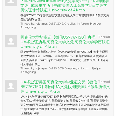
大学MBA毕业证#毕业证文凭学历证书』UA物理学
文凭#成绩单学历证书做美国人工智能学历#文凭学
历认证使馆认证 University of Akron
微信857767150办理毕业证/文凭 阿克伦大学工商管理学历,UA数学文凭
美国物理学文凭...
Thread by:
lojerapes
,
Jul 21, 2019
, 0 replies, in forum:
Hjælper
Ansøgning
阿克伦大学毕业证【微信857767150】办理
Thread
UA毕业证,办理阿克伦大学文凭,阿克伦大学学历认证
University of Akron
阿克伦大学文凭办理UA文凭【WeChat/微信:857767150】专业办理阿
克伦大学毕业证、成绩单、毕业/学位证书；教育部学历认证.使馆认证
回国人员证明，fakeDiploma,结业证，毕业文凭（诚招代理）UA阿克
伦大学会计学历...
Thread by:
lojerapes
,
Jul 20, 2019
, 0 replies, in forum:
Hjælper
Ansøgning
UA毕业证’美国阿克伦大学毕业证文凭【微信
Thread
857767150】制作{UA文凭}办理美国UA假学历假文
凭 University of Akron
UAMBA学历微信857767150仿制办理阿克伦大学UA毕业证成绩单-伪
造购买UA学士学位证书-美国留学文凭-美国假文凭办理/美国证书毕业
证文凭/购买美国本科硕士文凭-/阿克伦大学毕业证成绩单做假办美国硕
士-学士学位证书微信857767150仿制办理阿克伦大学UA毕业证成绩单-
伪造购买UA学...