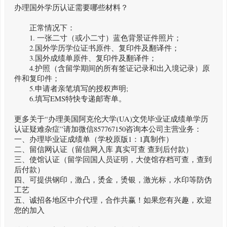
办理国外学历认证需要哪些材料？
正常情况下：
1. 一张二寸（或小二寸）蓝色背景证件照片；
2.国外学历学位证书原件、复印件及翻译件；
3.国外成绩单原件、复印件及翻译件；
4.护照（含留学期间的所有签证记录和出入境记录）原
件和复印件；
5.申请者亲笔填写的授权声明;
6.填写EMS特快专递邮寄单。
更多关于“办理美国阿克伦大学(UA)文凭毕业证成绩单学历
认证疑难杂症”请加微信857767150咨询本公司主营业务：
一、办理毕业证成绩单（学校原版1：1真制作）
二、留信网认证（留信网入库 真实可查 查到后付款）
三、使馆认证（留学回国人员证明，大使馆存档可查，查到
后付款）
四、可提供钢印，激凸，烫金，烫银，激光标，水印等防伪
工艺
五、诚招各地区中介代理，合作共赢！如果您有兴趣，欢迎
您的加入