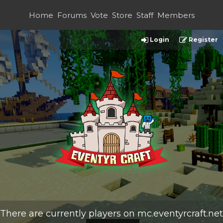
Home
Forums
Vote
Store
Staff
Members
Login
Register
There are currently
players on
mc.eventyrcraft.net