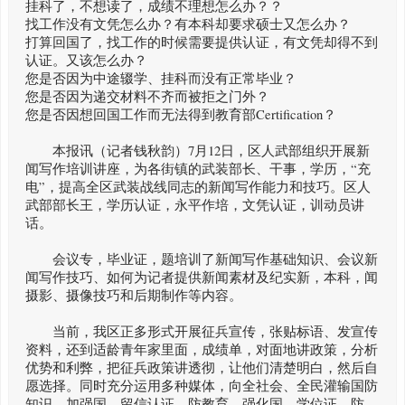
挂科了，不想读了，成绩不理想怎么办？？
找工作没有文凭怎么办？有本科却要求硕士又怎么办？
打算回国了，找工作的时候需要提供认证，有文凭却得不到
认证。又该怎么办？
您是否因为中途辍学、挂科而没有正常毕业？
您是否因为递交材料不齐而被拒之门外？
您是否因想回国工作而无法得到教育部Certification？
本报讯（记者钱秋韵）7月12日，区人武部组织开展新
闻写作培训讲座，为各街镇的武装部长、干事，学历，“充
电”，提高全区武装战线同志的新闻写作能力和技巧。区人
武部部长王，学历认证，永平作培，文凭认证，训动员讲
话。
会议专，毕业证，题培训了新闻写作基础知识、会议新
闻写作技巧、如何为记者提供新闻素材及纪实新，本科，闻
摄影、摄像技巧和后期制作等内容。
当前，我区正多形式开展征兵宣传，张贴标语、发宣传
资料，还到适龄青年家里面，成绩单，对面地讲政策，分析
优势和利弊，把征兵政策讲透彻，让他们清楚明白，然后自
愿选择。同时充分运用多种媒体，向全社会、全民灌输国防
知识，加强国，留信认证，防教育，强化国，学位证，防