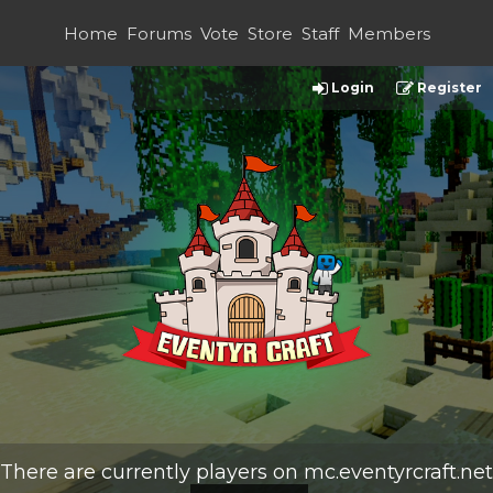
Home
Forums
Vote
Store
Staff
Members
Login
Register
There are currently
players on
mc.eventyrcraft.net