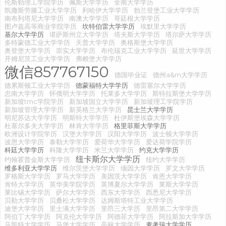
伦斯勒理工学院学历
佩斯大学学历
全南大学学历
凯撒斯劳滕工业大学学历
利哈伊大学学历
勃兰登堡工业大学学历
南布列塔尼大学学历
南澳大学学历
哥廷根大学学历
图卢兹高等商业学院学历
坎特伯雷大学学历
埃默里大学学历
基尔大学学历
堪萨斯州立大学学历
塔夫斯大学学历
塔尔萨大学学历
多特蒙德工业大学学历
天普大学学历
奥格斯堡大学学历
奥登堡大学学历
崇实大学学历
布伦瑞克工业大学学历
延世大学学历
开姆尼茨工业大学学历
弗赖堡大学学历
微信857767150
德国毕业证
德州a&m大学学历
德累斯顿工业大学学历
德蒙福特大学学历
德雷塞尔大学学历
忠南大学学历
怀俄明大学学历
托莱多大学学历
斯特拉斯堡大学学历
新加坡tmc学院学历
新加坡国立大学学历
新加坡理工学院学历
新加坡管理大学学历
新英格兰大学学历
昆士兰大学学历
明尼苏达大学学历
明斯特大学学历
杜伊斯堡埃森大学学历
杜塞尔多夫大学学历
林肯大学学历
格里菲斯大学学历
欧洲设计学院学历
汉堡大学学历
汉阳大学学历
波士顿大学学历
波恩大学学历
泰勒大学学历
爱荷华大学学历
爱达荷学院学历
科廷大学学历
科隆大学学历
米兰大学学历
约克大学学历
纽卡斯尔大学学历
约翰霍普金斯大学学历
纽约大学学历
维多利亚大学学历
维尔茨堡大学学历
缅因大学学历
罗文大学学历
罗格斯大学学历
罗马大学学历
美因茨大学学历
肯恩大学学历
肯特大学学历
英华美学院学历
英博夏尔大学学历
莱斯大学学历
莱比锡大学学历
萨尔大学学历
西东大学学历
西悉尼大学学历
贝勒大学学历
贝桑松大学学历
达姆斯塔特工业大学学历
迪堡大学学历
里士满大学学历
里昂三大学历
里昂第二大学学历
阿伯丁大学学历
阿克伦大学学历
阿德菲大学学历
阿拉斯加大学学历
马凯特大学学历
马堡大学学历
高丽大学学历
麦考瑞大学学历