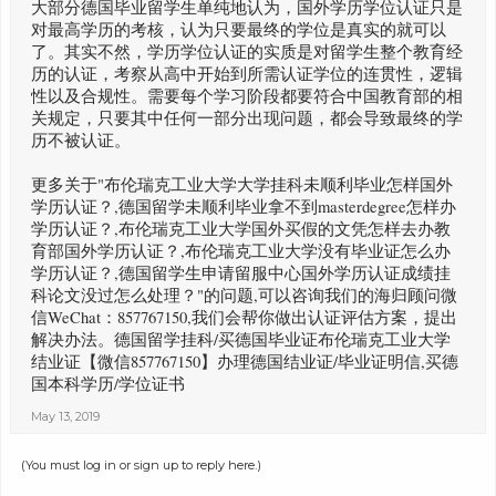
大部分德国毕业留学生单纯地认为，国外学历学位认证只是
对最高学历的考核，认为只要最终的学位是真实的就可以
了。其实不然，学历学位认证的实质是对留学生整个教育经
历的认证，考察从高中开始到所需认证学位的连贯性，逻辑
性以及合规性。需要每个学习阶段都要符合中国教育部的相
关规定，只要其中任何一部分出现问题，都会导致最终的学
历不被认证。
更多关于"布伦瑞克工业大学大学挂科未顺利毕业怎样国外
学历认证？,德国留学未顺利毕业拿不到masterdegree怎样办
学历认证？,布伦瑞克工业大学国外买假的文凭怎样去办教
育部国外学历认证？,布伦瑞克工业大学没有毕业证怎么办
学历认证？,德国留学生申请留服中心国外学历认证成绩挂
科论文没过怎么处理？"的问题,可以咨询我们的海归顾问微
信WeChat：857767150,我们会帮你做出认证评估方案，提出
解决办法。德国留学挂科/买德国毕业证布伦瑞克工业大学
结业证【微信857767150】办理德国结业证/毕业证明信,买德
国本科学历/学位证书
May 13, 2019
(You must log in or sign up to reply here.)