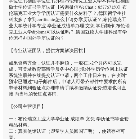
学位证书德国学位证书办理布伦瑞克工业大学本科学位德国
硕士学位证书学历认证【咨询微信WeChat：857767150】布
伦瑞克工业大学学历认证需要什么材料了？,德国留学生挂
科太多了拿到certificate怎么申请办学历认证？,布伦瑞克工
业大学统计学专业 毕业证成绩单办理|文凭 学历制作,布伦瑞
克工业大学diploma可以认证吗？,德国就读大学挂科没有学
位怎样办国外学历认证的？
【专业认证团队，提供方案解决困扰】
如果资料齐全，认证并不麻烦，一般在1-2个月内可以完
成，可登录教育部留学服务中心国(境)外学历学位网上认证
系统注册并在线提交认证申请，两个工作日左右，在收到"
预审已通过"电子邮件后，申请人可带齐邮件中要求的所有
申请材料到验证点办理申请手续和缴纳认证费;或者也可直
接 向当地的验证点咨询。
【公司主营项目】
一：布伦瑞克工业大学毕业证 成绩单 文凭 学历证书等全套
精品材料。
二：真实使馆认证（即留学人员回国证明），使馆存档可
查。