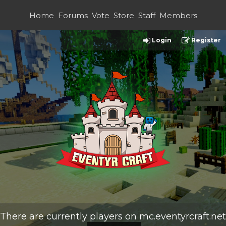
Home
Forums
Vote
Store
Staff
Members
Login
Register
There are currently
players on
mc.eventyrcraft.net