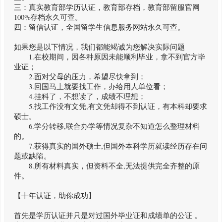
三：真实教育部学历认证，教育部存档，教育部留服官网
100%存档永久可查。
四：留信认证，全国留学生信息服务网站永久可查。
如果您是以下情况，我们都能竭诚为您解决实际问题
1.在校期间，因各种原因未能顺利毕业，拿不到官方毕
业证；
2.面对父母的压力，希望尽快拿到；
3.回国马上就要找工作，办给用人单位看；
4.挂科了，不想读了，成绩不理想；
5.找工作没有文凭,有文凭却得不到认证，有本科却要求
硕士。
6.学分转移,联合办学等情况复杂不知道怎么整理材料
的。
7.获得真实的国外硕士,但国外本科学历就读经历存在问
题或缺陷。
8.所有材料真实，但资料不全,无法提供完全齐整的原
件。
【十年认证，助你成功】
首先是学历认证并只是对过国外毕业证和成绩单的公证 。