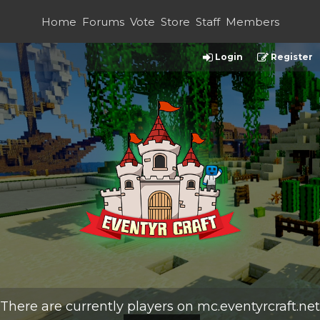
Home
Forums
Vote
Store
Staff
Members
Login
Register
There are currently
players on
mc.eventyrcraft.net