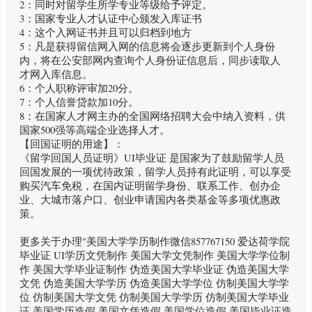
2：同时对留学生所学专业等级给予评定。
3：国家专业人才认证中心颁发入库证书
4：这个入网证书并且可以归档到地方
5：凡是获得留信网入网的信息将会逐步更新到个人身份
内，将在公安部网内查询个人身份证信息后，同步读取人
才网入库信息。
6：个人职称评审加20分。
7：个人信誉贷款加10分。
8：在国家人才网主办的全国网络招聘大会中纳入资料，供
国家500强等高端企业选择人才。
【回国证明的用途】：
《留学回国人员证明》UI毕业证 是国家为了鼓励留学人员
回国发展的一项优待政策，留学人员持有此证明，可以享受
购买汽车免税，在国内证明留学身份、联系工作、创办企
业、大城市落户口、创业申请国内各类基金等多项优惠政
策。
更多关于办理"美国大学学历制作微信857767150 爱达荷学院
毕业证 UI学历文凭制作 美国大学文凭制作 美国大学学位制
作 美国大学毕业证制作 伪造美国大学毕业证 伪造美国大学
文凭 伪造美国大学学历 伪造美国大学学位 仿制美国大学学
位 仿制美国大学文凭 仿制美国大学学历 仿制美国大学毕业
证 美国学历造假 美国文凭造假 美国学位造假 美国毕业证造