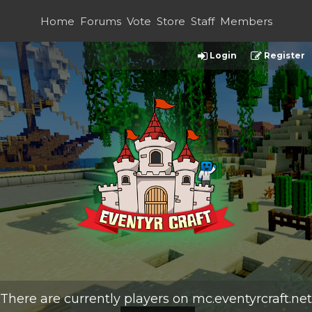
Home
Forums
Vote
Store
Staff
Members
Login
Register
There are currently
players on
mc.eventyrcraft.net