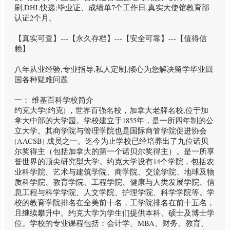
刷,DHL快递;毕业证、成绩单7个工作日,真实大使馆教育部
认证2个月。
【真实可查】---【永久存档】---【安全可靠】---【值得信
赖】
八年从业经验,专业指导,私人定制,倾心为您解决留学毕业回
国各种疑难问题
一： 维基百科学校简介
约克大学(约克) ，世界百强名校，加拿大老牌名校,位于加
拿大中部的大学园。学校建立于1855年，是一所四年制的公
立大学。其商学院与管理学院也是国际商管学院促进协会
(AACSB) 成员之一。迄今为止学校已经培养出了九位诺贝
尔奖得主（包括加拿大的第一个诺贝尔奖得主）。是一所享
誉世界的顶尖研究型大学。约克大学设有14个学院，包括农
业科学院、艺术与建筑学院、商学院、交流学院、地球及物
质科学院、教育学院、工程学院、健康与人类发展学院、信
息工程与科学学院、人文学院、护理学院、科学学院等。学
校的教育学院排名在全美前十名，工学院排名在前十五名，
且继续攀升中。约克大学为学生们提供本科、硕士及博士学
位。学校的专业课程包括：会计学、MBA、财务、教育、