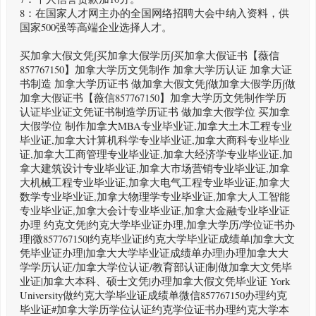
8：在国家人才网主办的全国网络招聘大会中纳入资料，供
国家500强等高端企业选择人才。
买加拿大假文凭∫买加拿大假学历∫买加拿大假证书【薇信
857767150】加拿大学历文凭制作 加拿大学历认证 加拿大证
书制造 加拿大学历证书 做加拿大假文凭∫做加拿大假学历∫做
加拿大假证书【薇信857767150】加拿大学历文凭制作学历
认证毕业证文凭证书制造学历证书 做加拿大假学位 买加拿
大假学位 制作加拿大MBA专业毕业证,加拿大土木工程专业
毕业证,加拿大计算机科学专业毕业证,加拿大商科专业毕业
证,加拿大工商管理专业毕业证,加拿大经济学专业毕业证,加
拿大建筑设计专业毕业证,加拿大市场营销专业毕业证,加拿
大机械工程专业毕业证,加拿大电气工程专业毕业证,加拿大
数学专业毕业证,加拿大物理学专业毕业证,加拿大人工智能
专业毕业证,加拿大会计专业毕业证,加拿大金融专业毕业证
办理 约克文凭|约克大学毕业证办理,加拿大学历/学位证书办
理|微857767150|约克毕业证|约克大学毕业证成绩单|加拿大文
凭毕业证办理|加拿大大学毕业证成绩单办理|办理加拿大大
学学历认证/加拿大学位认证/教育部认证|制做加拿大文凭毕
业证|加拿大本科、硕士文凭|办理加拿大假文凭毕业证 York
University做约克大学毕业证成绩单微信857767150办理约克
毕业证#加拿大学历学位认证约克学位证书办理约克大学本