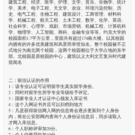
建筑工程、经济、医学、护理、文学、音乐、生物学、统计
学、美术、电子工程、天文学、农业、环境污染控制、历
史、电气工程、生物工程、建筑设计、工商管理、材料科
学、机械工程、航天工程、土木工程、数学、化学、英语、
社会科学、心理学、戏剧、市场营销、机械工程、计算机科
学、物理学、人工智能、商科、金融专业等等。约克大学的
校园面积1.7平方公里，里面共有超过174栋大楼。以其校园
内拥有的许多优美建筑和风景而举世知名。整个校园被不正
式地分为南北两个校园，这两个校园都位于大学占地的东半
部。北校园是原校园的中心，建筑以义大利文艺复兴时代建
筑闻名
二：留信认证的作用
1：该专业认证可证明留学生真实留学身份。
2：同时对留学生所学专业等级给予评定。
3：国家专业人才认证中心颁发入库证书
4：这个入网证书并且可以归档到地方
5：凡是获得留信网入网的信息将会逐步更新到个人身份
内，将在公安部网内查询个人身份证信息后，同步读取人
才网入库信息。
6：个人职称评审加20分。
7：个人信誉贷款加10分。