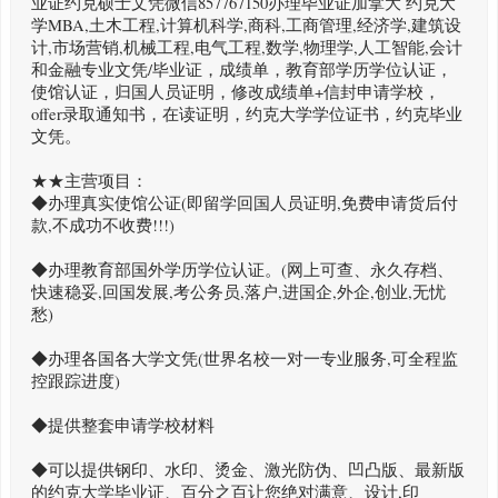
业证约克硕士文凭微信857767150办理毕业证加拿大 约克大
学MBA,土木工程,计算机科学,商科,工商管理,经济学,建筑设
计,市场营销,机械工程,电气工程,数学,物理学,人工智能,会计
和金融专业文凭/毕业证，成绩单，教育部学历学位认证，
使馆认证，归国人员证明，修改成绩单+信封申请学校，
offer录取通知书，在读证明，约克大学学位证书，约克毕业
文凭。
★★主营项目：
◆办理真实使馆公证(即留学回国人员证明,免费申请货后付
款,不成功不收费!!!)
◆办理教育部国外学历学位认证。(网上可查、永久存档、
快速稳妥,回国发展,考公务员,落户,进国企,外企,创业,无忧
愁)
◆办理各国各大学文凭(世界名校一对一专业服务,可全程监
控跟踪进度)
◆提供整套申请学校材料
◆可以提供钢印、水印、烫金、激光防伪、凹凸版、最新版
的约克大学毕业证、百分之百让您绝对满意、设计,印