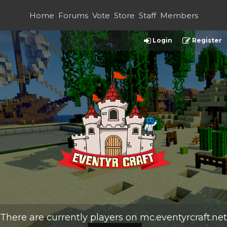
Home
Forums
Vote
Store
Staff
Members
Login
Register
There are currently
players on
mc.eventyrcraft.net