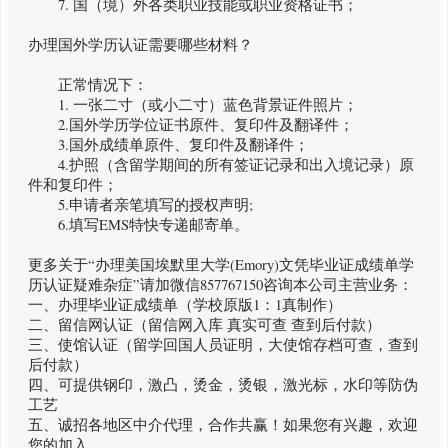
7. 国（境）外各类职业技能或职业资格证书；
办理国外学历认证需要哪些材料？
正常情况下：
1. 一张二寸（或小二寸）蓝色背景证件照片；
2.国外学历学位证书原件、复印件及翻译件；
3.国外成绩单原件、复印件及翻译件；
4.护照（含留学期间的所有签证记录和出入境记录）原
件和复印件；
5.申请者亲笔填写的授权声明;
6.填写EMS特快专递邮寄单。
更多关于“办理美国埃默里大学(Emory)文凭毕业证成绩单学
历认证疑难杂症”请加微信857767150咨询本公司主营业务：
一、办理毕业证成绩单（学校原版1：1真制作）
二、留信网认证（留信网入库 真实可查 查到后付款）
三、使馆认证（留学回国人员证明，大使馆存档可查，查到
后付款）
四、可提供钢印，激凸，烫金，烫银，激光标，水印等防伪
工艺
五、诚招各地区中介代理，合作共赢！如果您有兴趣，欢迎
您的加入