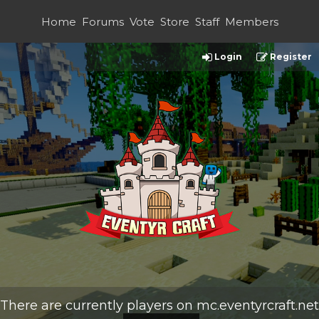
Home
Forums
Vote
Store
Staff
Members
Login
Register
There are currently
players on
mc.eventyrcraft.net