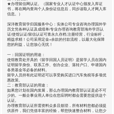
★办理留信网认证。（国家专业人才认证中心颁发入库证
书，将在网内查询个人身份证信息后，同步读取人才网入库
信息。）
深洋教育留学归国服务中心：实体公司专业咨询办理国外学
历文凭各种认证及成绩单/专业办理咨询教育部海外学历认
证/使馆认证/留信认证可查永久存档.注册经营，行业标杆，
精益求精！公司采用定金+余款的付款流程，以最大化保障
您的利益，让您放心无忧！
一：回国证明的用途：
使馆教育处开具的《留学回国人员证明》是留学人员在国内
证明留学身份、联系工作、创办企业、落转户口、申请国内
各类基金等必备的材料。
留学人员持有此证明还可以享受购买进口汽车免税等多项优
惠政策。
二：教育部认证的用途：
如果您计划在国内发展，那么办理国内教育部认证是必不可
少的。一般企事业用人单位在您应聘时都会需要您提供这个
认证。
办理教育部认证所需资料众多且烦琐，所有材料您都必须提
供原件，我们凭借丰富的经验，帮您快速整合材料，让您少