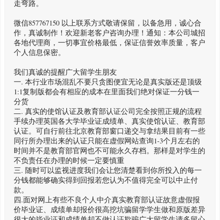
走弯路。
微信857767150 以上联系方式敬请保留，以备急用，诚心合
作，真诚制作！欢迎新老客户咨询办理！通知：本公司城招
各地代理商，一切事宜价格最低，保证信誉效率质量，客户
个人信息保密。
我们真诚的提醒广大留学生朋友
一. 本行业市场混乱不要只贪图便宜无论是真实版还是顶级
1:1复制版都会有相应的成本在里面我们绝对保证一分钱一
分货
二. 真实的使馆认证及教育部认证公司完全按照正规的流程
手续办理英国各大学毕业证成绩单、真实使馆认证、教育部
认证。可自行前往北京教育部窗口递交与拿结果目前有一些
同行所办理出来的认证只能在虚假网站查询1-3个月左右的
时间并不是教育部官网也不可能永久存档。那样是对学生的
不负责任在办理的时候一定要慎重
三. 随时可以监视进度我们会让您清楚看到你所投入的每一
分钱都能够确实得到回报若您认为不值得完全可以中止付
款。
四.面对网上有些不良个人中介真实教育部认证故意虚假报
价毕业证、成绩单却报价很高挖坑骗留学学生做和原版差异
很大的毕业证和成绩单却不做认证欺骗广大留学生请多留心