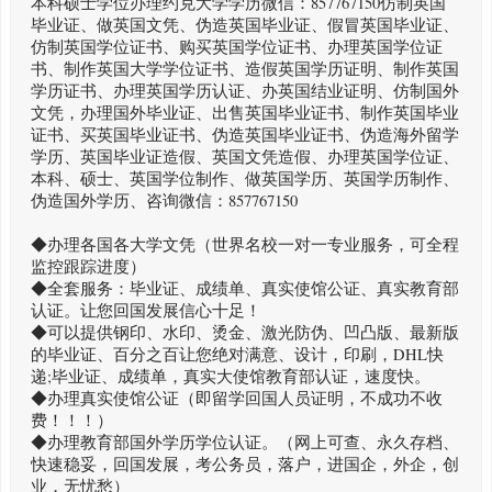
本科硕士学位办理约克大学学历微信：857767150仿制英国
毕业证、做英国文凭、伪造英国毕业证、假冒英国毕业证、
仿制英国学位证书、购买英国学位证书、办理英国学位证
书、制作英国大学学位证书、造假英国学历证明、制作英国
学历证书、办理英国学历认证、办英国结业证明、仿制国外
文凭，办理国外毕业证、出售英国毕业证书、制作英国毕业
证书、买英国毕业证书、伪造英国毕业证书、伪造海外留学
学历、英国毕业证造假、英国文凭造假、办理英国学位证、
本科、硕士、英国学位制作、做英国学历、英国学历制作、
伪造国外学历、咨询微信：857767150
◆办理各国各大学文凭（世界名校一对一专业服务，可全程
监控跟踪进度）
◆全套服务：毕业证、成绩单、真实使馆公证、真实教育部
认证。让您回国发展信心十足！
◆可以提供钢印、水印、烫金、激光防伪、凹凸版、最新版
的毕业证、百分之百让您绝对满意、设计，印刷，DHL快
递;毕业证、成绩单，真实大使馆教育部认证，速度快。
◆办理真实使馆公证（即留学回国人员证明，不成功不收
费！！！）
◆办理教育部国外学历学位认证。（网上可查、永久存档、
快速稳妥，回国发展，考公务员，落户，进国企，外企，创
业，无忧愁）