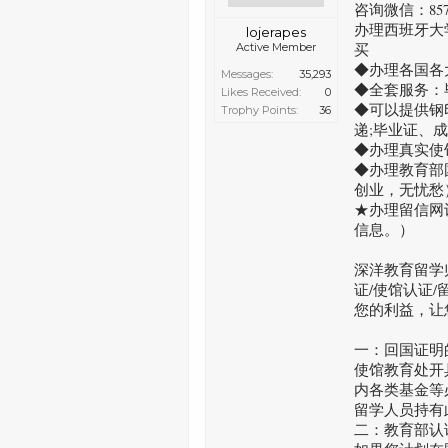
咨询微信：8577
办理西班牙大学
lojerapes
Active Member
买
◆办理各国各
Messages:
35,293
◆全套服务：
Likes Received:
0
◆可以提供钢
Trophy Points:
36
递;毕业证、
◆办理真实使
◆办理教育部
创业，无忧愁
★办理留信网
信息。）
深洋教育留学
证/使馆认证
您的利益，让
一：回国证明
使馆教育处开
内各类基金等
留学人员持有
二：教育部认