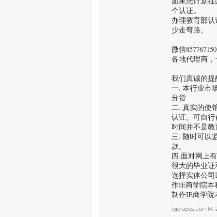
如果您计划在
个认证。
办理教育部认
少走弯路。
微信8577
各地代理商，
我们真诚的提
一. 本行业
分货
二. 真实的
认证。可自行
时间并不是教
三. 随时可
款。
四.面对网上
很大的毕业证
选择实体公司以
作IE商学院本
制作IE商学
lojerapes
,
Jun 14, 