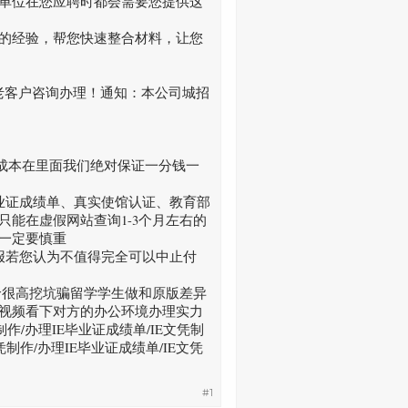
单位在您应聘时都会需要您提供这
的经验，帮您快速整合材料，让您
新老客户咨询办理！通知：本公司城招
的成本在里面我们绝对保证一分钱一
业证成绩单、真实使馆认证、教育部
能在虚假网站查询1-3个月左右的
一定要慎重
报若您认为不值得完全可以中止付
价很高挖坑骗留学学生做和原版差异
视频看下对方的办公环境办理实力
制作/办理IE毕业证成绩单/IE文凭制
凭制作/办理IE毕业证成绩单/IE文凭
#1