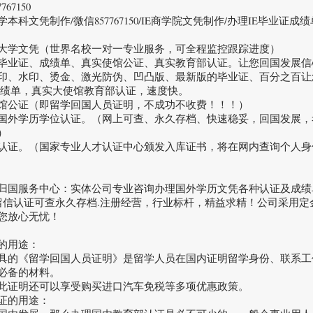
67150
本科文凭制作/微信857767150/IE商学院文凭制作/办理IE毕业证成
大学文凭（世界名校一对一专业服务，可全程监控跟踪进度）
毕业证、成绩单、真实使馆公证、真实教育部认证。让您回国发展信
印、水印、烫金、激光防伪、凹凸版、最新版的毕业证、百分之百让
成绩单，真实大使馆教育部认证，速度快。
馆公证（即留学回国人员证明，不成功不收费！！！）
国外学历学位认证。（网上可查、永久存档、快速稳妥，回国发展，
）
认证。（国家专业人才认证中心颁发入库证书，将在网内查询个人身
归国服务中心：实体公司专业咨询办理国外学历文凭各种认证及成绩
/留信认证可查永久存档.注册经营，行业标杆，精益求精！公司采用
您放心无忧！
的用途：
具的《留学回国人员证明》是留学人员在国内证明留学身份、联系工
必备的材料。
此证明还可以享受购买进口汽车免税等多项优惠政策。
证的用途：