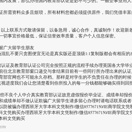
国内发展，那么办理国内教育部认证是必不可少的。一般企事业用人
证所需资料众多且烦琐，所有材料您都必须提供原件，我们凭借丰富
67150 以上联系方式敬请保留，以备急用，诚心合作，真诚制作！欢迎
一切事宜价格最低，保证信誉效率质量，客户个人信息保密。
醒广大留学生朋友
市场混乱不要只贪图便宜无论是真实版还是顶级1:1复制版都会有相应
使馆认证及教育部认证公司完全按照正规的流程手续办理英国各大学毕
前往北京教育部窗口递交与拿结果目前有一些同行所办理出来的认证只
育部官网也不可能永久存档。那样是对学生的不负责任在办理的时候
以监视进度我们会让您清楚看到你所投入的每一分钱都能够确实得到回
有些不良个人中介真实教育部认证故意虚假报价毕业证、成绩单却报
和成绩单却不做认证欺骗广大留学生请多留心办理时请电话联系或者
防被骗办理西班牙大学本科文凭制作/微信857767150/IE商学院文凭
科文凭购买办理西班牙大学本科文凭制作/微信857767150/IE商学院文
院本科文凭购买
2019