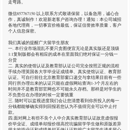
走弯路。
微信857767150 以上联系方式敬请保留，以备急用，诚心合
作，真诚制作！欢迎新老客户咨询办理！通知：本公司城招
各地代理商，一切事宜价格最低，保证信誉效率质量，客户
个人信息保密。
我们真诚的提醒广大留学生朋友
一. 本行业市场混乱不要只贪图便宜无论是真实版还是顶级
1:1复制版都会有相应的成本在里面我们绝对保证一分钱一
分货
二. 真实的使馆认证及教育部认证公司完全按照正规的流程
手续办理英国各大学毕业证成绩单、真实使馆认证、教育部
认证。可自行前往北京教育部窗口递交与拿结果目前有一些
同行所办理出来的认证只能在虚假网站查询1-3个月左右的
时间并不是教育部官网也不可能永久存档。那样是对学生的
不负责任在办理的时候一定要慎重
三. 随时可以监视进度我们会让您清楚看到你所投入的每一
分钱都能够确实得到回报若您认为不值得完全可以中止付
款。
四.面对网上有些不良个人中介真实教育部认证故意虚假报
价毕业证、成绩单却报价很高挖坑骗留学学生做和原版差异
很大的毕业证和成绩单却不做认证欺骗广大留学生请多留心