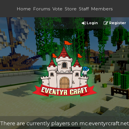
Home
Forums
Vote
Store
Staff
Members
Login
Register
There are currently
players on
mc.eventyrcraft.net