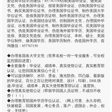
爱达荷学院学历微信：857767150仿制美国毕业证、做美国
文凭、伪造美国毕业证、假冒美国毕业证、仿制美国学位证
书、购买美国学位证书、办理美国学位证书、制作美国大学
学位证书、造假美国学历证明、制作美国学历证书、办理美
国学历认证、办美国结业证明、仿制国外文凭，办理国外毕
业证、出售美国毕业证书、制作美国毕业证书、买美国毕业
证书、伪造美国毕业证书、伪造海外留学学历、美国毕业证
造假、美国文凭造假、办理美国学位证、本科、硕士、美国
学位制作、做美国学历、美国学历制作、伪造国外学历、咨
询微信：857767150
◆办理各国各大学文凭（世界名校一对一专业服务，可全程
监控跟踪进度）
◆全套服务：毕业证、成绩单、真实使馆公证、真实教育部
认证。让您回国发展信心十足！
◆可以提供钢印、水印、烫金、激光防伪、凹凸版、最新版
的毕业证、百分之百让您绝对满意、设计，印刷，DHL快
递;毕业证、成绩单，真实大使馆教育部认证，速度快。
◆办理真实使馆公证（即留学回国人员证明，不成功不收
费！！！）
◆办理教育部国外学历学位认证。（网上可查、永久存档、
快速稳妥，回国发展，考公务员，落户，进国企，外企，创
业，无忧愁）