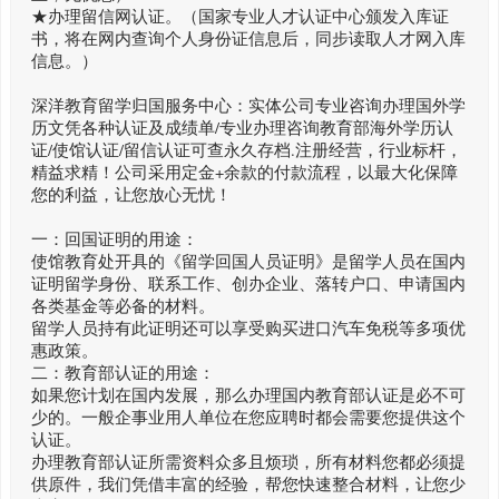
★办理留信网认证。（国家专业人才认证中心颁发入库证
书，将在网内查询个人身份证信息后，同步读取人才网入库
信息。）
深洋教育留学归国服务中心：实体公司专业咨询办理国外学
历文凭各种认证及成绩单/专业办理咨询教育部海外学历认
证/使馆认证/留信认证可查永久存档.注册经营，行业标杆，
精益求精！公司采用定金+余款的付款流程，以最大化保障
您的利益，让您放心无忧！
一：回国证明的用途：
使馆教育处开具的《留学回国人员证明》是留学人员在国内
证明留学身份、联系工作、创办企业、落转户口、申请国内
各类基金等必备的材料。
留学人员持有此证明还可以享受购买进口汽车免税等多项优
惠政策。
二：教育部认证的用途：
如果您计划在国内发展，那么办理国内教育部认证是必不可
少的。一般企事业用人单位在您应聘时都会需要您提供这个
认证。
办理教育部认证所需资料众多且烦琐，所有材料您都必须提
供原件，我们凭借丰富的经验，帮您快速整合材料，让您少