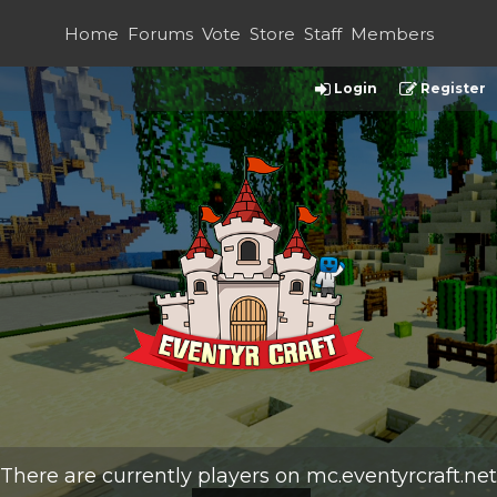
Home
Forums
Vote
Store
Staff
Members
Login
Register
There are currently
players on
mc.eventyrcraft.net