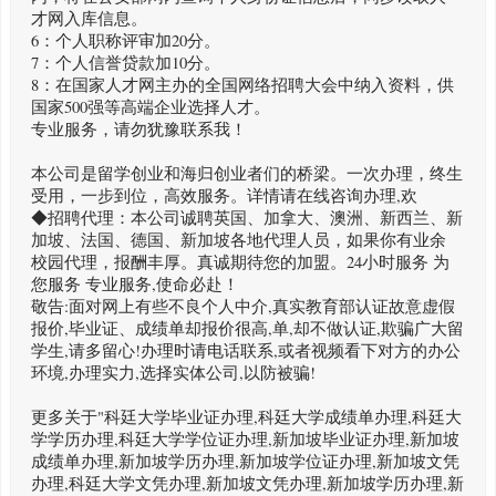
才网入库信息。
6：个人职称评审加20分。
7：个人信誉贷款加10分。
8：在国家人才网主办的全国网络招聘大会中纳入资料，供
国家500强等高端企业选择人才。
专业服务，请勿犹豫联系我！
本公司是留学创业和海归创业者们的桥梁。一次办理，终生
受用，一步到位，高效服务。详情请在线咨询办理,欢
◆招聘代理：本公司诚聘英国、加拿大、澳洲、新西兰、新
加坡、法国、德国、新加坡各地代理人员，如果你有业余
校园代理，报酬丰厚。真诚期待您的加盟。24小时服务 为
您服务 专业服务,使命必赴！
敬告:面对网上有些不良个人中介,真实教育部认证故意虚假
报价,毕业证、成绩单却报价很高,单,却不做认证,欺骗广大留
学生,请多留心!办理时请电话联系,或者视频看下对方的办公
环境,办理实力,选择实体公司,以防被骗!
更多关于"科廷大学毕业证办理,科廷大学成绩单办理,科廷大
学学历办理,科廷大学学位证办理,新加坡毕业证办理,新加坡
成绩单办理,新加坡学历办理,新加坡学位证办理,新加坡文凭
办理,科廷大学文凭办理,新加坡文凭办理,新加坡学历办理,新