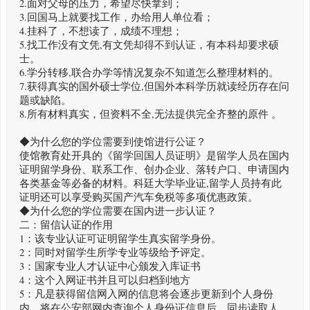
2.面对父母的压力，希望尽快拿到；
3.回国马上就要找工作，办给用人单位看；
4.挂科了，不想读了，成绩不理想；
5.找工作没有文凭,有文凭却得不到认证，有本科却要求硕
士。
6.学分转移,联合办学等情况复杂不知道怎么整理材料的。
7.获得真实的国外硕士学位,但国外本科学历就读经历存在问
题或缺陷。
8.所有材料真实，但资料不全,无法提供完全齐整的原件 。
◆为什么您的学位需要到使馆进行公证？
使馆教育处开具的《留学回国人员证明》是留学人员在国内
证明留学身份、联系工作、创办企业、落转户口、申请国内
各类基金等必备的材料。科廷大学毕业证,留学人员持有此
证明还可以享受购买国产汽车免税等多项优惠政策。
◆为什么您的学位需要在国内进一步认证？
二：留信认证的作用
1：该专业认证可证明留学生真实留学身份。
2：同时对留学生所学专业等级给予评定。
3：国家专业人才认证中心颁发入库证书
4：这个入网证书并且可以归档到地方
5：凡是获得留信网入网的信息将会逐步更新到个人身份
内，将在公安部网内查询个人身份证信息后，同步读取人