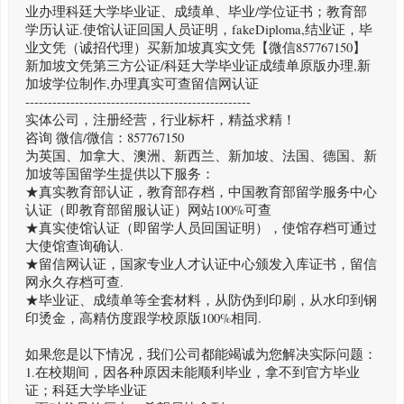
业办理科廷大学毕业证、成绩单、毕业/学位证书；教育部
学历认证.使馆认证回国人员证明，fakeDiploma,结业证，毕
业文凭（诚招代理）买新加坡真实文凭【微信857767150】
新加坡文凭第三方公证/科廷大学毕业证成绩单原版办理,新
加坡学位制作,办理真实可查留信网认证
--------------------------------------------------
实体公司，注册经营，行业标杆，精益求精！
咨询 微信/微信：857767150
为英国、加拿大、澳洲、新西兰、新加坡、法国、德国、新
加坡等国留学生提供以下服务：
★真实教育部认证，教育部存档，中国教育部留学服务中心
认证（即教育部留服认证）网站100%可查
★真实使馆认证（即留学人员回国证明），使馆存档可通过
大使馆查询确认.
★留信网认证，国家专业人才认证中心颁发入库证书，留信
网永久存档可查.
★毕业证、成绩单等全套材料，从防伪到印刷，从水印到钢
印烫金，高精仿度跟学校原版100%相同.
如果您是以下情况，我们公司都能竭诚为您解决实际问题：
1.在校期间，因各种原因未能顺利毕业，拿不到官方毕业
证；科廷大学毕业证