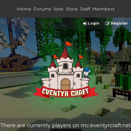
Home
Forums
Vote
Store
Staff
Members
Login
Register
There are currently
players on
mc.eventyrcraft.net