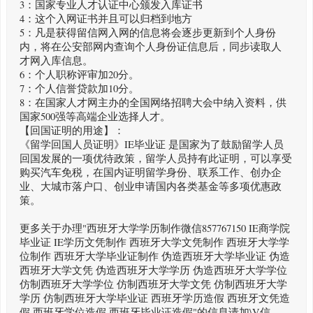
3：国家专业人才认证中心颁发入库证书
4：这个入网证书并且可以归档到地方
5：凡是获得留信网入网的信息将会逐步更新到个人身份
内，将在公安部网内查询个人身份证信息后，同步读取人
才网入库信息。
6：个人职称评审加20分。
7：个人信誉贷款加10分。
8：在国家人才网主办的全国网络招聘大会中纳入资料，供
国家500强等高端企业选择人才。
【回国证明的用途】：
《留学回国人员证明》IE毕业证 是国家为了鼓励留学人员
回国发展的一项优待政策，留学人员持有此证明，可以享受
购买汽车免税，在国内证明留学身份、联系工作、创办企
业、大城市落户口、创业申请国内各类基金等多项优惠政
策。
更多关于办理"西班牙大学学历制作微信857767150 IE商学院
毕业证 IE学历文凭制作 西班牙大学文凭制作 西班牙大学学
位制作 西班牙大学毕业证制作 伪造西班牙大学毕业证 伪造
西班牙大学文凭 伪造西班牙大学学历 伪造西班牙大学学位
仿制西班牙大学学位 仿制西班牙大学文凭 仿制西班牙大学
学历 仿制西班牙大学毕业证 西班牙学历造假 西班牙文凭造
假 西班牙学位造假 西班牙毕业证造假"的信息请加\V信