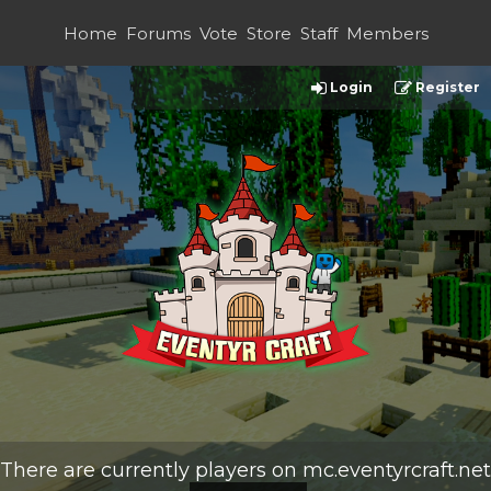
Home
Forums
Vote
Store
Staff
Members
Login
Register
There are currently
players on
mc.eventyrcraft.net