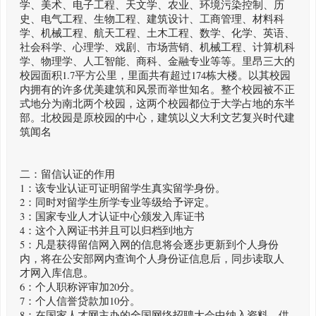
学、美术、电子工程、天文学、农业、环境污染控制、历
史、电气工程、生物工程、建筑设计、工商管理、材料科
学、机械工程、航天工程、土木工程、数学、化学、英语、
社会科学、心理学、戏剧、市场营销、机械工程、计算机科
学、物理学、人工智能、商科、金融专业等等。里昂三大的
校园面积1.7平方公里，里面共有超过174栋大楼。以其校园
内拥有的许多优美建筑和风景而举世知名。整个校园被不正
式地分为南北两个校园，这两个校园都位于大学占地的东半
部。北校园是原校园的中心，建筑以义大利文艺复兴时代建
筑闻名
二：留信认证的作用
1：该专业认证可证明留学生真实留学身份。
2：同时对留学生所学专业等级给予评定。
3：国家专业人才认证中心颁发入库证书
4：这个入网证书并且可以归档到地方
5：凡是获得留信网入网的信息将会逐步更新到个人身份
内，将在公安部网内查询个人身份证信息后，同步读取人
才网入库信息。
6：个人职称评审加20分。
7：个人信誉贷款加10分。
8：在国家人才网主办的全国网络招聘大会中纳入资料，供