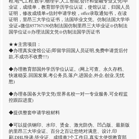
程,电气工程,数学,物理学,人工智能,会计和金融专业文凭/毕
业证，成绩单，教育部学历学位认证，使馆认证，归国人员
证明，修改成绩单+信封申请学校，offer录取通知书，在读
证明，里昂三大学位证书，法国毕业文凭。仿制法国大学毕
业证+微信857767150仿制法国仿制里昂三大毕业证⊙仿制法
国学位证⊙办理法国文凭⊙仿制法国学历证书
★★主营项目：
◆办理真实使馆公证(即留学回国人员证明,免费申请货后付
款,不成功不收费!!!)
◆办理教育部国外学历学位认证。(网上可查、永久存档、
快速稳妥,回国发展,考公务员,落户,进国企,外企,创业,无忧
愁)
◆办理各国各大学文凭(世界名校一对一专业服务,可全程监
控跟踪进度)
◆提供整套申请学校材料
◆可以提供钢印、水印、烫金、激光防伪、凹凸版、最新版
的里昂三大毕业证、百分之百让您绝对满意、设计,印
刷,DHL快递;毕业证、成绩单7个工作日,真实大使馆教育部