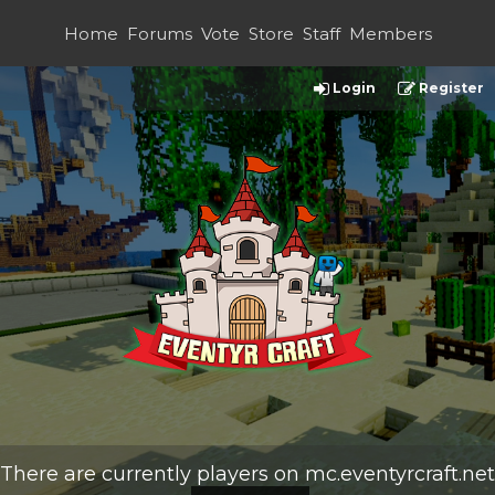
Home
Forums
Vote
Store
Staff
Members
Login
Register
There are currently
players on
mc.eventyrcraft.net