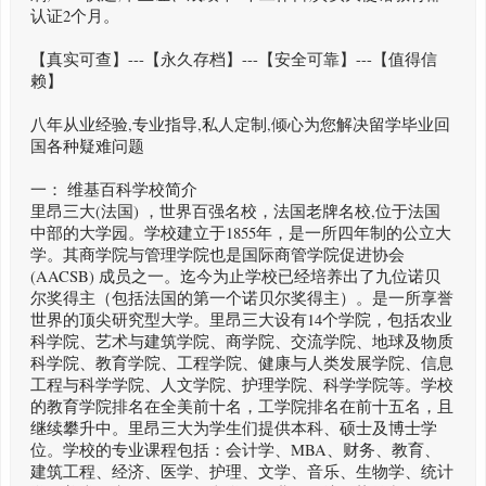
认证2个月。
【真实可查】---【永久存档】---【安全可靠】---【值得信
赖】
八年从业经验,专业指导,私人定制,倾心为您解决留学毕业回
国各种疑难问题
一： 维基百科学校简介
里昂三大(法国) ，世界百强名校，法国老牌名校,位于法国
中部的大学园。学校建立于1855年，是一所四年制的公立大
学。其商学院与管理学院也是国际商管学院促进协会
(AACSB) 成员之一。迄今为止学校已经培养出了九位诺贝
尔奖得主（包括法国的第一个诺贝尔奖得主）。是一所享誉
世界的顶尖研究型大学。里昂三大设有14个学院，包括农业
科学院、艺术与建筑学院、商学院、交流学院、地球及物质
科学院、教育学院、工程学院、健康与人类发展学院、信息
工程与科学学院、人文学院、护理学院、科学学院等。学校
的教育学院排名在全美前十名，工学院排名在前十五名，且
继续攀升中。里昂三大为学生们提供本科、硕士及博士学
位。学校的专业课程包括：会计学、MBA、财务、教育、
建筑工程、经济、医学、护理、文学、音乐、生物学、统计