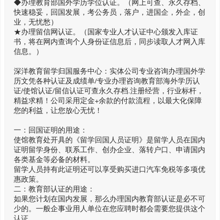
◆办理教育部国外学历学位认证。（网上可查、永久存档、
快速稳妥，回国发展，考公务员，落户，进国企，外企，创
业，无忧愁）
★办理留信网认证。（国家专业人才认证中心颁发入库证
书，将在网内查询个人身份证信息后，同步读取人才网入库
信息。）
深洋教育留学归国服务中心：实体公司专业咨询办理国外学
历文凭各种认证及成绩单/专业办理咨询教育部海外学历认
证/使馆认证/留信认证可查永久存档.注册经营，行业标杆，
精益求精！公司采用定金+余款的付款流程，以最大化保障
您的利益，让您放心无忧！
一：回国证明的用途：
使馆教育处开具的《留学回国人员证明》是留学人员在国内
证明留学身份、联系工作、创办企业、落转户口、申请国内
各类基金等必备的材料。
留学人员持有此证明还可以享受购买进口汽车免税等多项优
惠政策。
二：教育部认证的用途：
如果您计划在国内发展，那么办理国内教育部认证是必不可
少的。一般企事业用人单位在您应聘时都会需要您提供这个
认证。