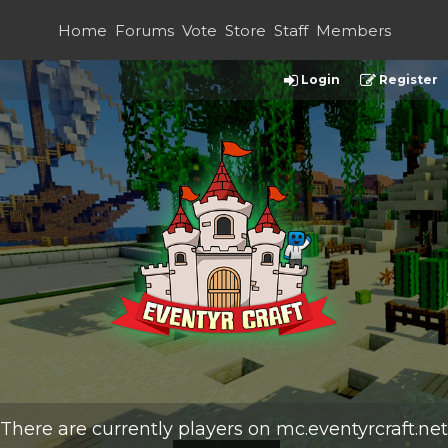
Home
Forums
Vote
Store
Staff
Members
Login
Register
There are currently
players on
mc.eventyrcraft.net