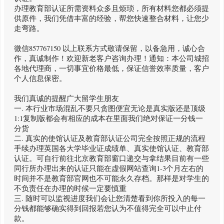
办理教育部认证所需资料众多且烦琐，所有材料您都必须提
供原件，我们凭借丰富的经验，帮您快速整合材料，让您少
走弯路。
微信857767150 以上联系方式敬请保留，以备急用，诚心合
作，真诚制作！欢迎新老客户咨询办理！通知：本公司城招
各地代理商，一切事宜价格最低，保证信誉效率质量，客户
个人信息保密。
我们真诚的提醒广大留学生朋友
一. 本行业市场混乱不要只贪图便宜无论是真实版还是顶级
1:1复制版都会有相应的成本在里面我们绝对保证一分钱一
分货
二. 真实的使馆认证及教育部认证公司完全按照正规的流程
手续办理英国各大学毕业证成绩单、真实使馆认证、教育部
认证。可自行前往北京教育部窗口递交与拿结果目前有一些
同行所办理出来的认证只能在虚假网站查询1-3个月左右的
时间并不是教育部官网也不可能永久存档。那样是对学生的
不负责任在办理的时候一定要慎重
三. 随时可以监视进度我们会让您清楚看到你所投入的每一
分钱都能够确实得到回报若您认为不值得完全可以中止付
款。