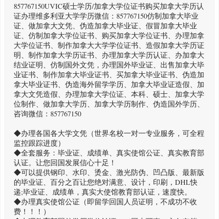
857767150UVIC硕士学历/加拿大学位证书购买加拿大学历认
证办理维多利亚大学学历微信：857767150仿制加拿大毕业
证、做加拿大文凭、伪造加拿大毕业证、假冒加拿大毕业
证、仿制加拿大学位证书、购买加拿大学位证书、办理加拿
大学位证书、制作加拿大大学学位证书、造假加拿大学历证
明、制作加拿大学历证书、办理加拿大学历认证、办加拿大
结业证明、仿制国外文凭，办理国外毕业证、出售加拿大毕
业证书、制作加拿大毕业证书、买加拿大毕业证书、伪造加
拿大毕业证书、伪造海外留学学历、加拿大毕业证造假、加
拿大文凭造假、办理加拿大学位证、本科、硕士、加拿大学
位制作、做加拿大学历、加拿大学历制作、伪造国外学历、
咨询微信：857767150
◆办理各国各大学文凭（世界名校一对一专业服务，可全程
监控跟踪进度）
◆全套服务：毕业证、成绩单、真实使馆公证、真实教育部
认证。让您回国发展信心十足！
◆可以提供钢印、水印、烫金、激光防伪、凹凸版、最新版
的毕业证、百分之百让您绝对满意、设计，印刷，DHL快
递;毕业证、成绩单，真实大使馆教育部认证，速度快。
◆办理真实使馆公证（即留学回国人员证明，不成功不收
费！！！）