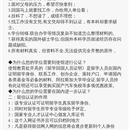
2.面对父母的压力，希望尽快拿到；
3.回国马上就要找工作，办给用人单位看；
4.挂科了，不想读了，成绩不理想；
5.找工作没有文凭,有文凭却得不到认证，有本科却要求硕
士。
6.学分转移,联合办学等情况复杂不知道怎么整理材料的。
7.获得真实的国外硕士学位,但国外本科学历就读经历存在问
题或缺陷。
8.所有材料真实，但资料不全,无法提供完全齐整的原件 。
◆为什么您的学位需要到使馆进行公证？
使馆教育处开具的《留学回国人员证明》是留学人员在国内
证明留学身份、联系工作、创办企业、落转户口、申请国内
各类基金等必备的材料。阿拉斯加大学毕业证,留学人员持
有此证明还可以享受购买国产汽车免税等多项优惠政策。
◆为什么您的学位需要在国内进一步认证？
二：留信认证的作用
1：该专业认证可证明留学生真实留学身份。
2：同时对留学生所学专业等级给予评定。
3：国家专业人才认证中心颁发入库证书
4：这个入网证书并且可以归档到地方
5：凡是获得留信网入网的信息将会逐步更新到个人身份