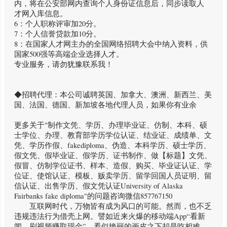
内，将在公安部网内查询个人身份证信息后，同步读取人
才网入库信息。
6：个人职称评审加20分。
7：个人信誉贷款加10分。
8：在国家人才网主办的全国网络招聘大会中纳入资料，供
国家500强等高端企业选择人才。
专业服务，请勿犹豫联系我！
◆招聘代理：本公司诚聘英国、加拿大、澳洲、新西兰、美
国、法国、德国、新加坡各地代理人员，如果你有业余
更多关于"制作文凭、学历、办理毕业证、仿制、本科、硕
士学位、办理、教育部学历学位认证、结业证、成绩单、文
凭、学历作假、fakediploma、伪造、本科学历、硕士学历、
假文凭、假毕业证、假学历、证书制作、做【标题】文凭、
假冒、仿制学位证书、样本、造假、购买、毕业证认证、学
位证、使馆认证、模板、贩卖学历、留学回国人员证明、留
信认证、出售学历、假文凭认证University of Alaska
Fairbanks fake diploma"的问题咨询微信857767150
互联网时代，万物皆有成为风口的可能。然而，也不乏
违规违法行为借壳上网。譬如近来火爆的移动端App“看新
闻、刷视频赚取现金”，看似艳丽的画皮之下却是吃相难