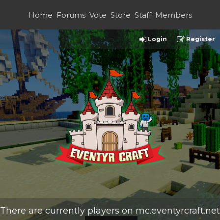
Home
Forums
Vote
Store
Staff
Members
Login
Register
There are currently
players on
mc.eventyrcraft.net