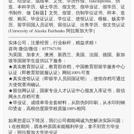
证、结业证、成绩单、文凭、学历作假、fakediploma、伪
造、本科学历、硕士学历、假文凭、假毕业证、假学历、证
书制作、做【标题】文凭、假冒、仿制学位证书、样本、造
假、购买、毕业证认证、学位证、使馆认证、模板、贩卖学
历、留学回国人员证明、留信认证、出售学历、假文凭认证
(University of Alaska Fairbanks 阿拉斯加大学}
--------------------------------------------------
实体公司，注册经营，行业标杆，精益求精！
咨询 微信/微信：857767150
为英国、加拿大、澳洲、新西兰、美国、法国、德国、新加
坡等国留学生提供以下服务：
★真实教育部认证，教育部存档，中国教育部留学服务中心
认证（即教育部留服认证）网站100%可查
★真实使馆认证（即留学人员回国证明），使馆存档可通过
大使馆查询确认.
★留信网认证，国家专业人才认证中心颁发入库证书，留信
网永久存档可查.
★毕业证、成绩单等全套材料，从防伪到印刷，从水印到钢
印烫金，高精仿度跟学校原版100%相同.
如果您是以下情况，我们公司都能竭诚为您解决实际问题：
1.在校期间，因各种原因未能顺利毕业，拿不到官方毕业
证；阿拉斯加大学毕业证