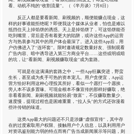
看、动机不纯的“收割流量”。（《半月谈》7月8日）
反正人都是要看新闻、刷视频的，顺便能赚点现金，这
样的好事谁能拒绝呢？即便我这个媒体从业者，怕也是难以
抵挡住天上掉馅饼的诱惑。天上是掉馅饼了，可这馅饼能否
吃到嘴里，背后是否有着更大的陷阱，或许这些App的运营
方与热衷参与其中的用户体会最深了。进入这些App后，用
户仿佛进入了“连环套”。限时邀请规定数量好友、强制观看
广告内容、暗中诱导进入第三方商业平台……这些或明或暗
的坑，让“看新闻、刷视频赚取现金”成为套路。
可就是在这满满的套路之中，一些App狂飙突进，野蛮
生长，甚至成为炙手可热的资本宠儿。用户贪便宜，App运
营方恰好利用这种心理投其所好，看似一个愿打一个愿挨，
旁人本不该多置喙。可现金根本不像宣传的那样好赚取，绝
非看看新闻、刷刷视频就能轻易“致富”，不仅赚取数量少、
速度慢，提现过程也是困难重重，“拉人头”的方式还弥漫着
些许传销的味道。
这类App最大的问题还不只是涉嫌“虚假宣传”，其中存
在的过度索取用户权限、接触用户个人信息，以及利用用户
对资讯鉴别能力弱的特点而将广告当成新闻展示等问题，则