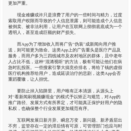
更加严重。
现金难赚或许只是浪费了用户的一些时间与精力，过度
索取用户权限而导致的个人信息泄露，则可能造成个人信息
被倒卖、被非法利用，让用户在互联网上彻彻底底成为一个
透明人，甚至造成巨额的财产损失。
而App为了增加收入而将广告“伪装”成新闻向用户推
送，则可能更为致命。这类App上的广告重头是医疗产品及
服务，而用户多为三四线城市及农村地区的群体，且中老年
人占比不低，这种“混淆视听”的方法，极有可能让他们在病
急时乱投医。一些搜索引擎大搞竞价排名，将给了钱的虚假
医疗机构推荐给用户，造成延误治疗的悲剧，这类App会否
重蹈覆辙，让人担忧。
要防止掉入陷阱里，用户唯有正本清源，从源头上
对“看新闻刷视频赚现金”的模式予以矫正与规范，对App的
推广路径、发展方式有所界定，才可能真正保护好用户的隐
私权，也确保整个行业发展更加规范有序。
互联网发展日新月异、瞬息万变，新问题、新矛盾层出
不穷，监管存在一定的滞后情有可原，可管理部门也应与时