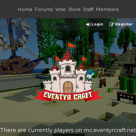
Home
Forums
Vote
Store
Staff
Members
Login
Register
There are currently
players on
mc.eventyrcraft.net